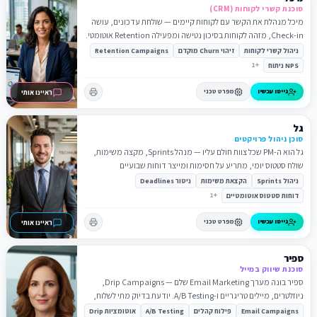
סוכנת קשרי לקוחות (CRM)
מיכל מנהלת את הקשר עם לקוחות קיימים — שולחת עדכונים, עושה
Check-in, מזהה לקוחות בסיכון נטישה ומפעילה Retention אוטומטי.
ניהול קשרי לקוחות
זיהוי Churn מוקדם
Retention Campaigns
1
+
NPS ניתוח
גייסו עכשיו
מפרט טכני
ראיינו אותי
גל
סוכן ניהול פרויקטים
גל הוא ה-PM שכל צוות חולם עליו — מנהל Sprints, מקצה משימות,
שולח סטטוס יומי, מתריע על חסימות ומייצר דוחות שבועיים
אוטומטיים.
ניהול Sprints
הקצאת משימות
ניטור Deadlines
1
+
דוחות סטטוס אוטומטיים
גייסו עכשיו
מפרט טכני
ראיינו אותי
ספיר
סוכנת שיווק במייל
ספיר בונה מערך Email Marketing שלם — Drip Campaigns,
ניוזלטרים, מיילים טריגריים ו-A/B Testing. יודעת בדיוק מתי לשלוח,
למי, ומה לכתוב.
Email Campaigns
פילוח קהלים
A/B Testing
אוטומציות Drip