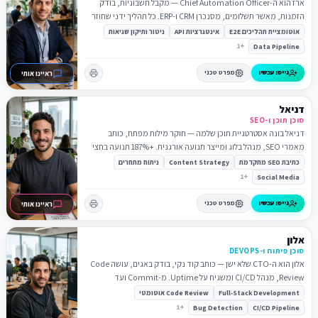
ארז הוא ה-Chief Automation Officer — מקבל חשבוניות, בודק
הזמנות, מאשר תשלומים, מסנכרן CRM ו-ERP. כל תהליך ידני שחוזר
— ארז מאטמט אותו.
אוטומציית תהליכים E2E
אינטגרציות API
ניטור ותיקון שגיאות
1
+
Data Pipeline
גייסו עכשיו
מפרט טכני
ראיינו אותי
דניאל
סוכן תוכן ו-SEO
דניאל בונה אסטרטגיית תוכן שלמה — חוקר מילות מפתח, כותב
מאמרי SEO, מנהל בלוג ומייצר תנועה אורגנית. +187% תנועה בחצי
שנה.
כתיבת SEO מתקדמת
Content Strategy
ניתוח מתחרים
1
+
Social Media
גייסו עכשיו
מפרט טכני
ראיינו אותי
אלון
סוכן פיתוח ו-DEVOPS
אלון הוא ה-CTO שלא ישן — כותב קוד נקי, בודק באגים, עושה Code
Review, מנהל CI/CD ומשגיח על Uptime. מ-Commit ועד
Production — הכל אוטומטי.
Full-Stack Development
Code Review אוטומטי
1
+
Bug Detection
CI/CD Pipeline