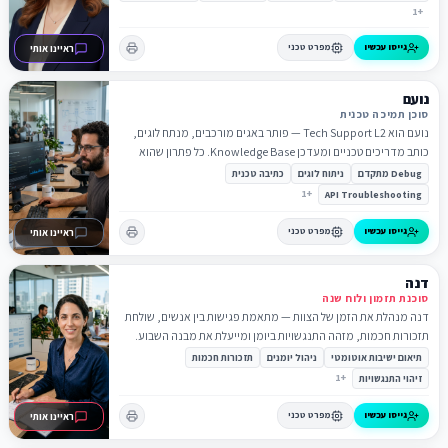
1
+
גייסו עכשיו
מפרט טכני
ראיינו אותי
נועם
סוכן תמיכה טכנית
נועם הוא Tech Support L2 — פותר באגים מורכבים, מנתח לוגים,
כותב מדריכים טכניים ומעדכן Knowledge Base. כל פתרון שהוא
מגלה — נשמר.
Debug מתקדם
ניתוח לוגים
כתיבה טכנית
1
+
API Troubleshooting
גייסו עכשיו
מפרט טכני
ראיינו אותי
דנה
סוכנת תזמון ולוח שנה
דנה מנהלת את הזמן של הצוות — מתאמת פגישות בין אנשים, שולחת
תזכורות חכמות, מזהה התנגשויות ביומן ומייעלת את מבנה השבוע.
תיאום ישיבות אוטומטי
ניהול יומנים
תזכורות חכמות
1
+
זיהוי התנגשויות
גייסו עכשיו
מפרט טכני
ראיינו אותי