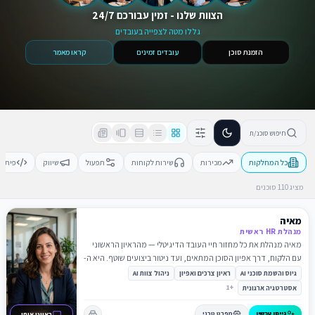
הצוות שלנו - זמין עבורכם 24/7
גללו מטה לצפייה בעובדים
הזמנת סוכן
עובדים זמינים
קראו מאמר
חיפוש סוכנ/ת
כל המחלקות
מכירות
שירות לקוחות
תפעול
שיווק
פיתוח
מציג
110
סוכנים
מאיה
מנהלת HR ראשית
מאיה מנהלת את כל מחזור חיי העובד הדיגיטלי — מהראיון הראשוני
עם הלקוח, דרך אפיון הסוכן המתאים, ועד ניטור ביצועים שוטף. היא ה-
CHRO של העידן החדש.
גיוס והשמת סוכני AI
ראיון צרכים ואפיון
ניהול צוות AI
1
+
אסטרטגיה ארגונית
גייסו עכשיו
מפרט טכני
ראיינו אותי