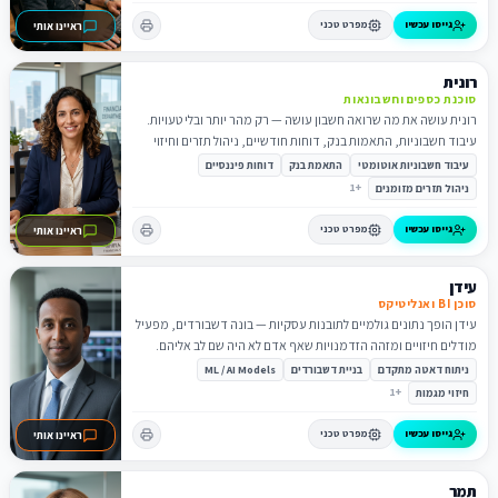
גייסו עכשיו
מפרט טכני
ראיינו אותי
רונית
סוכנת כספים וחשבונאות
רונית עושה את מה שרואה חשבון עושה — רק מהר יותר ובלי טעויות.
עיבוד חשבוניות, התאמות בנק, דוחות חודשיים, ניהול תזרים וחיזוי
הכנסות.
עיבוד חשבוניות אוטומטי
התאמת בנק
דוחות פיננסיים
1
+
ניהול תזרים מזומנים
גייסו עכשיו
מפרט טכני
ראיינו אותי
עידן
סוכן BI ואנליטיקס
עידן הופך נתונים גולמיים לתובנות עסקיות — בונה דשבורדים, מפעיל
מודלים חיזויים ומזהה הזדמנויות שאף אדם לא היה שם לב אליהם.
ניתוח דאטה מתקדם
בניית דשבורדים
ML / AI Models
1
+
חיזוי מגמות
גייסו עכשיו
מפרט טכני
ראיינו אותי
תמר