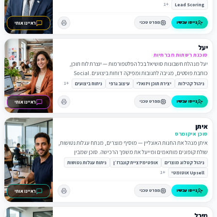
1
+
Lead Scoring
גייסו עכשיו
מפרט טכני
ראיינו אותי
יעל
סוכנת רשתות חברתיות
יעל מנהלת חשבונות סושיאל בכל הפלטפורמות — יוצרת לוח תוכן,
כותבת פוסטים, מגיבה לתגובות ומפיקה דוחות ביצועים. Social
Media Manager 24/7.
1
+
ניהול קהילות
יצירת תוכן ויזואלי
עיצוב גרפי
ניתוח ביצועים
גייסו עכשיו
מפרט טכני
ראיינו אותי
איתן
סוכן איקומרס
איתן מנהל את החנות האונליין — מוסיף מוצרים, מנתח עגלות נטושות,
שולח קופונים מותאמים ומייעל את משפך הרכישה. סוכן שמבין
קומרס.
ניהול קטלוג מוצרים
אופטימיזציית קונברז׳ן
ניתוח עגלות נטושות
1
+
Upsell אוטומטי
גייסו עכשיו
מפרט טכני
ראיינו אותי
מיכל