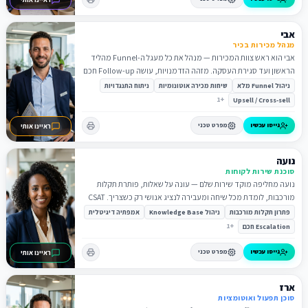
אבי
מנהל מכירות בכיר
אבי הוא ראש צוות המכירות — מנהל את כל מעגל ה-Funnel מהליד
הראשון ועד סגירת העסקה. מזהה הזדמנויות, עושה Follow-up חכם
ובונה Pitch מותאם אישית.
ניהול Funnel מלא
שיחות מכירה אוטונומיות
ניתוח התנגדויות
1
+
Upsell / Cross-sell
גייסו עכשיו
מפרט טכני
ראיינו אותי
נועה
סוכנת שירות לקוחות
נועה מחליפה מוקד שירות שלם — עונה על שאלות, פותרת תקלות
מורכבות, לומדת מכל שיחה ומעבירה לנציג אנושי רק כשצריך. CSAT
4.9.
פתרון תקלות מורכבות
ניהול Knowledge Base
אמפתיה דיגיטלית
1
+
Escalation חכם
גייסו עכשיו
מפרט טכני
ראיינו אותי
ארז
סוכן תפעול ואוטומציות