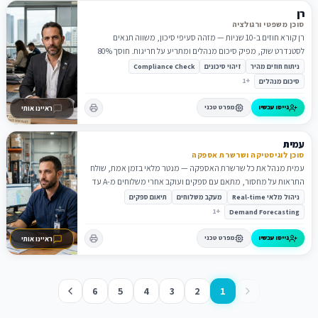
רן
סוכן משפטי ורגולציה
רן קורא חוזים ב-10 שניות — מזהה סעיפי סיכון, משווה תנאים
לסטנדרט שוק, מפיק סיכום מנהלים ומתריע על חריגות. חוסך 80%
מזמן עורך הדין.
ניתוח חוזים מהיר
זיהוי סיכונים
Compliance Check
1
+
סיכום מנהלים
גייסו עכשיו
מפרט טכני
ראיינו אותי
עמית
סוכן לוגיסטיקה ושרשרת אספקה
עמית מנהל את כל שרשרת האספקה — מנטר מלאי בזמן אמת, שולח
התראות על מחסור, מתאם עם ספקים ועוקב אחרי משלוחים מ-A עד
Z.
ניהול מלאי Real-time
מעקב משלוחים
תיאום ספקים
1
+
Demand Forecasting
גייסו עכשיו
מפרט טכני
ראיינו אותי
6
5
4
3
2
1