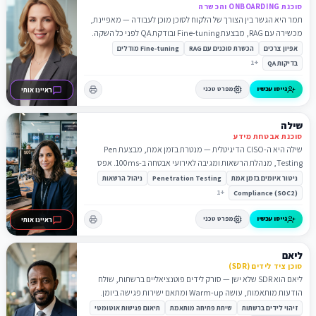
סוכנת ONBOARDING והכשרה
תמר היא הגשר בין הצורך של הלקוח לסוכן מוכן לעבודה — מאפיינת,
מכשירה עם RAG, מבצעת Fine-tuning ובודקת QA לפני כל השקה.
אפיון צרכים
הכשרת סוכנים עם RAG
Fine-tuning מודלים
1
+
בדיקות QA
גייסו עכשיו
מפרט טכני
ראיינו אותי
שילה
סוכנת אבטחת מידע
שילה היא ה-CISO הדיגיטלית — מנטרת בזמן אמת, מבצעת Pen
Testing, מנהלת הרשאות ומגיבה לאירועי אבטחה ב-100ms. אפס
פריצות.
ניטור איומים בזמן אמת
Penetration Testing
ניהול הרשאות
1
+
Compliance (SOC2)
גייסו עכשיו
מפרט טכני
ראיינו אותי
ליאם
סוכן ציד לידים (SDR)
ליאם הוא SDR שלא ישן — סורק לידים פוטנציאליים ברשתות, שולח
הודעות מותאמות, עושה Warm-up ומתאם ישירות פגישה ביומן.
שיעור המרה 15%.
זיהוי לידים ברשתות
שיחת פתיחה מותאמת
תיאום פגישות אוטומטי