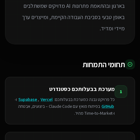
בארגון ובהתאמת פתרונות AI מדויקים שמשתלבים
באופן טבעי בסביבת העבודה הקיימת, ומייצרים ערך
מיידי ומדיד.
תחומי התמחות
מערכת בבעלותכם כסטנדרט
1
כל פרויקט נבנה כמערכת בבעלותכם:
Vercel
,
Supabase
ו-
GitHub
בפיתוח מואץ עם Claude Code – ביצועים, אבטחה
ו‑Time‑to‑Market מהיר.