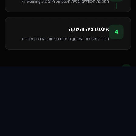
הטמעת המודלים, בניית ה-Prompts וביצוע Fine-tuning.
אינטגרציה והשקה
4
חיבור למערכות הארגון, בדיקות בטיחות והדרכת עובדים.
הטכנולוגיות שאנו משתמשים בהן
סוכני AI
שירותים
שירות
צור קשר
Pinecone
Python
LangChain
OpenAI API
FastAPI
PyTorch
TensorFlow
Hugging Face
שאלות ותשובות