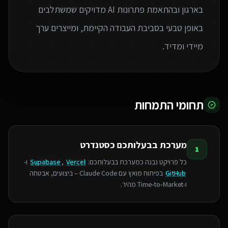
בארגון ובהתאמת פתרונות AI מדויקים שמשתלבים
באופן טבעי בסביבת העבודה הקיימת, ומייצרים ערך
מיידי ומדיד.
תחומי התמחות
מערכת בבעלותכם כסטנדרט
1
כל פרויקט נבנה כמערכת בבעלותכם:
Vercel
,
Supabase
ו-
GitHub
בפיתוח מואץ עם Claude Code – ביצועים, אבטחה
ו‑Time‑to‑Market מהיר.