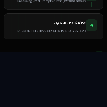
הטמעת המודלים, בניית ה-Prompts וביצוע Fine-tuning.
אינטגרציה והשקה
4
חיבור למערכות הארגון, בדיקות בטיחות והדרכת עובדים.
הטכנולוגיות שאנו משתמשים בהן
סוכני AI
שירותים
שירות
צור קשר
Pinecone
Python
LangChain
OpenAI API
FastAPI
PyTorch
TensorFlow
Hugging Face
שאלות ותשובות