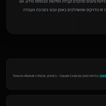
 לניתוח נתונים מתקדם וקבלת החלטות מבוססת מידע. אנו
מתמחים בזיהוי צווארי בקבוק בארגון ובהתאמת פתרונות AI מדויקים שמשתלבים באופן טבעי בסביבת העבודה
GitH
בפיתוח מואץ עם Claude Code – ביצועים, אבטחה ו‑Time‑to‑Market