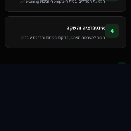
הטמעת המודלים, בניית ה-Prompts וביצוע Fine-tuning.
אנחנו משתמשים בעוגיות 🍪
אינטגרציה והשקה
אנו משתמשים בעוגיות כדי לשפר את חווית הגלישה שלך.
4
מדיניות פרטיות
חיבור למערכות הארגון, בדיקות בטיחות והדרכת עובדים.
הגדרות
דחה
הטכנולוגיות שאנו משתמשים בהן
אישור הכל
סוכני AI
שירותים
שירות
צור קשר
Pinecone
Python
LangChain
OpenAI API
FastAPI
PyTorch
TensorFlow
Hugging Face
שאלות ותשובות