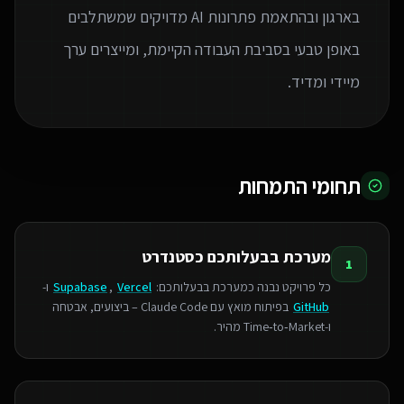
בארגון ובהתאמת פתרונות AI מדויקים שמשתלבים
באופן טבעי בסביבת העבודה הקיימת, ומייצרים ערך
מיידי ומדיד.
תחומי התמחות
מערכת בבעלותכם כסטנדרט
1
כל פרויקט נבנה כמערכת בבעלותכם:
Vercel
,
Supabase
ו-
GitHub
בפיתוח מואץ עם Claude Code – ביצועים, אבטחה
ו‑Time‑to‑Market מהיר.