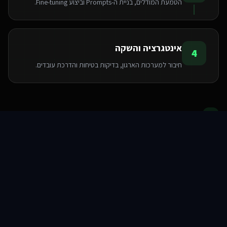
הטמעת המודלים, בניית ה-Prompts וביצוע Fine-tuning.
אינטגרציה והשקה
4
חיבור למערכות הארגון, בדיקות בטיחות והדרכת עובדים.
הטכנולוגיות שאנו משתמשים בהן
סוכני AI
שירותים
שירות
צור קשר
Pinecone
Python
LangChain
OpenAI API
FastAPI
PyTorch
TensorFlow
Hugging Face
שאלות ותשובות