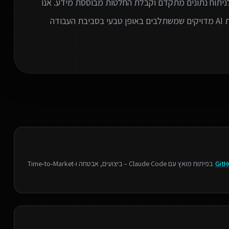
 לניתוח נתונים מתקדם וקבלת החלטות מבוססת מידע. אנו
מתמחים בזיהוי צווארי בקבוק בארגון ובהתאמת פתרונות AI מדויקים שמשתלבים באופן טבעי בסביבת העבודה
GitH
בפיתוח מואץ עם Claude Code – ביצועים, אבטחה ו‑Time‑to‑Market