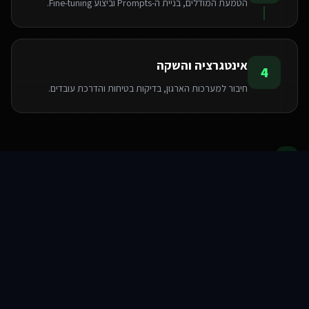
הטמעת המודלים, בניית ה-Prompts וביצוע Fine-tuning.
אינטגרציה והשקה
4
חיבור למערכות הארגון, בדיקות בטיחות והדרכת עובדים.
הטכנולוגיות שאנו משתמשים בהן
סוכני AI
שירותים
שירות
צור קשר
Pinecone
Python
LangChain
OpenAI API
FastAPI
PyTorch
TensorFlow
Hugging Face
שאלות ותשובות