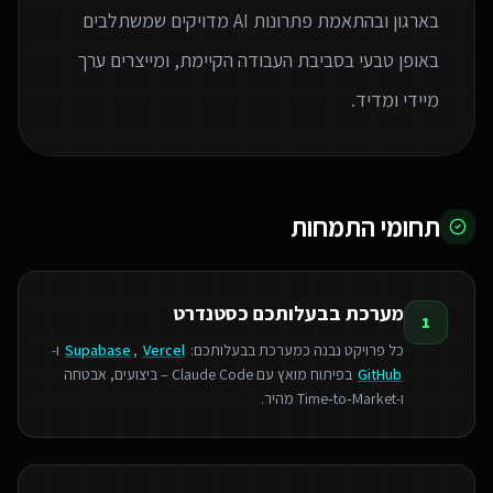
בארגון ובהתאמת פתרונות AI מדויקים שמשתלבים
באופן טבעי בסביבת העבודה הקיימת, ומייצרים ערך
מיידי ומדיד.
תחומי התמחות
מערכת בבעלותכם כסטנדרט
1
כל פרויקט נבנה כמערכת בבעלותכם:
Vercel
,
Supabase
ו-
GitHub
בפיתוח מואץ עם Claude Code – ביצועים, אבטחה
ו‑Time‑to‑Market מהיר.