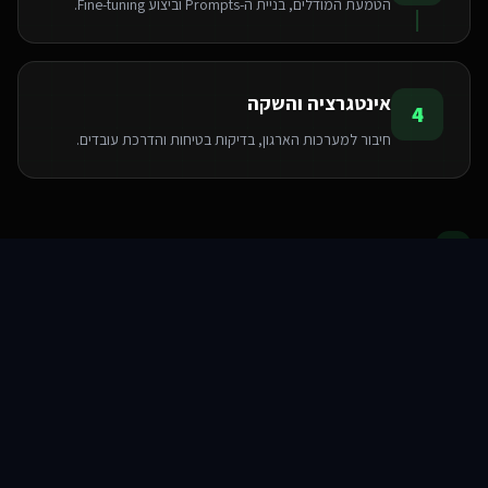
הטמעת המודלים, בניית ה-Prompts וביצוע Fine-tuning.
אינטגרציה והשקה
4
חיבור למערכות הארגון, בדיקות בטיחות והדרכת עובדים.
הטכנולוגיות שאנו משתמשים בהן
סוכני AI
שירותים
שירות
צור קשר
Pinecone
Python
LangChain
OpenAI API
FastAPI
PyTorch
TensorFlow
Hugging Face
שאלות ותשובות