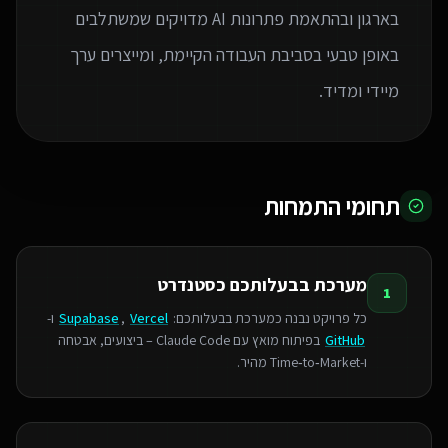
בארגון ובהתאמת פתרונות AI מדויקים שמשתלבים
באופן טבעי בסביבת העבודה הקיימת, ומייצרים ערך
מיידי ומדיד.
תחומי התמחות
מערכת בבעלותכם כסטנדרט
1
כל פרויקט נבנה כמערכת בבעלותכם:
Vercel
,
Supabase
ו-
GitHub
בפיתוח מואץ עם Claude Code – ביצועים, אבטחה
ו‑Time‑to‑Market מהיר.