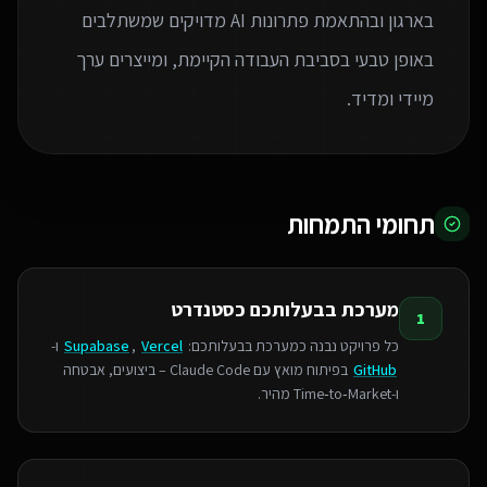
בארגון ובהתאמת פתרונות AI מדויקים שמשתלבים
באופן טבעי בסביבת העבודה הקיימת, ומייצרים ערך
מיידי ומדיד.
תחומי התמחות
מערכת בבעלותכם כסטנדרט
1
כל פרויקט נבנה כמערכת בבעלותכם:
Vercel
,
Supabase
ו-
GitHub
בפיתוח מואץ עם Claude Code – ביצועים, אבטחה
ו‑Time‑to‑Market מהיר.