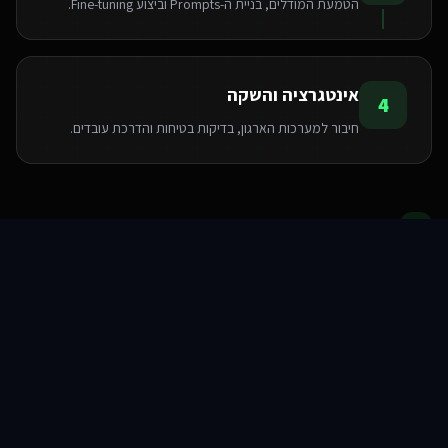
הטמעת המודלים, בניית ה-Prompts וביצוע Fine-tuning.
אינטגרציה והשקה
4
חיבור למערכות הארגון, בדיקות בטיחות והדרכת עובדים.
הטכנולוגיות שאנו משתמשים בהן
סוכני AI
שירותים
שירות
צור קשר
Pinecone
Python
LangChain
OpenAI API
FastAPI
PyTorch
TensorFlow
Hugging Face
שאלות ותשובות