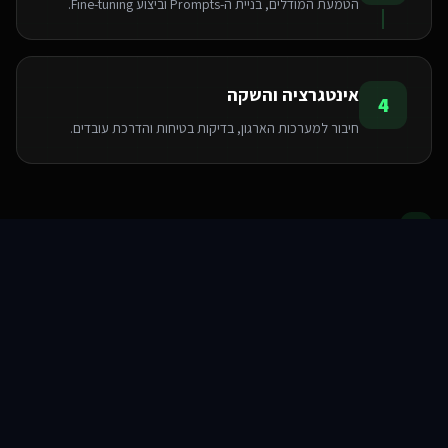
הטמעת המודלים, בניית ה-Prompts וביצוע Fine-tuning.
אינטגרציה והשקה
4
חיבור למערכות הארגון, בדיקות בטיחות והדרכת עובדים.
הטכנולוגיות שאנו משתמשים בהן
סוכני AI
שירותים
שירות
צור קשר
Pinecone
Python
LangChain
OpenAI API
FastAPI
PyTorch
TensorFlow
Hugging Face
שאלות ותשובות