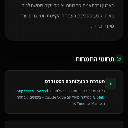
בארגון ובהתאמת פתרונות AI מדויקים שמשתלבים
באופן טבעי בסביבת העבודה הקיימת, ומייצרים ערך
מיידי ומדיד.
תחומי התמחות
מערכת בבעלותכם כסטנדרט
1
כל פרויקט נבנה כמערכת בבעלותכם:
Vercel
,
Supabase
ו-
GitHub
בפיתוח מואץ עם Claude Code – ביצועים, אבטחה
ו‑Time‑to‑Market מהיר.