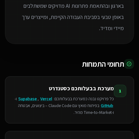
בארגון ובהתאמת פתרונות AI מדויקים שמשתלבים
באופן טבעי בסביבת העבודה הקיימת, ומייצרים ערך
מיידי ומדיד.
תחומי התמחות
מערכת בבעלותכם כסטנדרט
1
כל פרויקט נבנה כמערכת בבעלותכם:
Vercel
,
Supabase
ו-
GitHub
בפיתוח מואץ עם Claude Code – ביצועים, אבטחה
ו‑Time‑to‑Market מהיר.