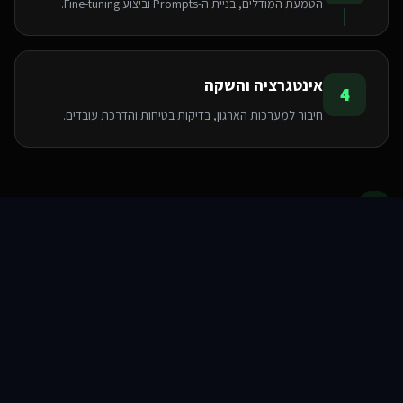
הטמעת המודלים, בניית ה-Prompts וביצוע Fine-tuning.
אינטגרציה והשקה
4
חיבור למערכות הארגון, בדיקות בטיחות והדרכת עובדים.
הטכנולוגיות שאנו משתמשים בהן
סוכני AI
שירותים
שירות
צור קשר
Pinecone
Python
LangChain
OpenAI API
FastAPI
PyTorch
TensorFlow
Hugging Face
שאלות ותשובות