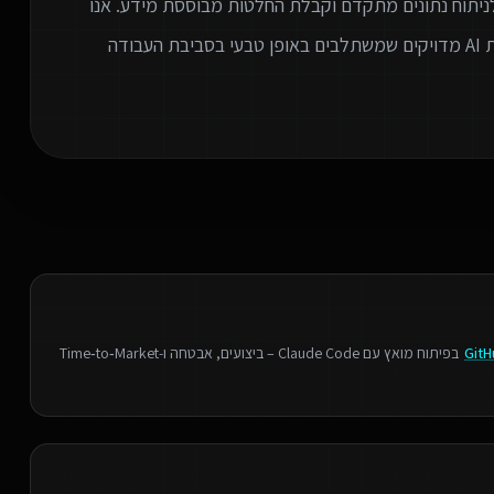
 לניתוח נתונים מתקדם וקבלת החלטות מבוססת מידע. אנו
מתמחים בזיהוי צווארי בקבוק בארגון ובהתאמת פתרונות AI מדויקים שמשתלבים באופן טבעי בסביבת העבודה
GitH
בפיתוח מואץ עם Claude Code – ביצועים, אבטחה ו‑Time‑to‑Market