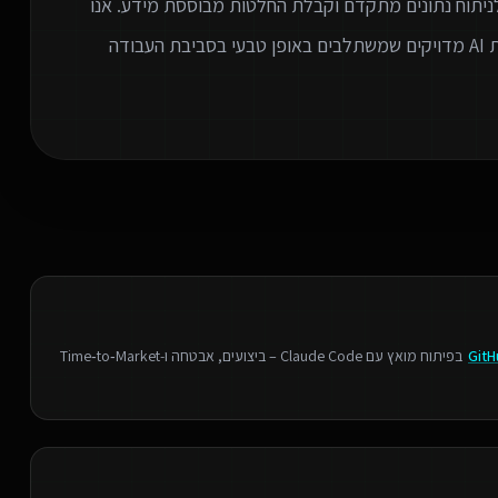
 לניתוח נתונים מתקדם וקבלת החלטות מבוססת מידע. אנו
מתמחים בזיהוי צווארי בקבוק בארגון ובהתאמת פתרונות AI מדויקים שמשתלבים באופן טבעי בסביבת העבודה
GitH
בפיתוח מואץ עם Claude Code – ביצועים, אבטחה ו‑Time‑to‑Market