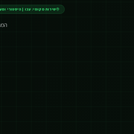
שירות מקומי:
עכו
|
היסטורי ומע
המהפכ