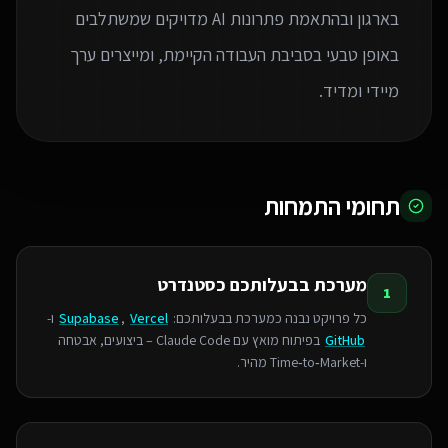
בארגון ובהתאמת פתרונות AI מדויקים שמשתלבים
באופן טבעי בסביבת העבודה הקיימת, ומייצרים ערך
מיידי ומדיד.
תחומי התמחות
מערכת בבעלותכם כסטנדרט
1
כל פרויקט נבנה כמערכת בבעלותכם:
Vercel
,
Supabase
ו-
GitHub
בפיתוח מואץ עם Claude Code – ביצועים, אבטחה
ו‑Time‑to‑Market מהיר.