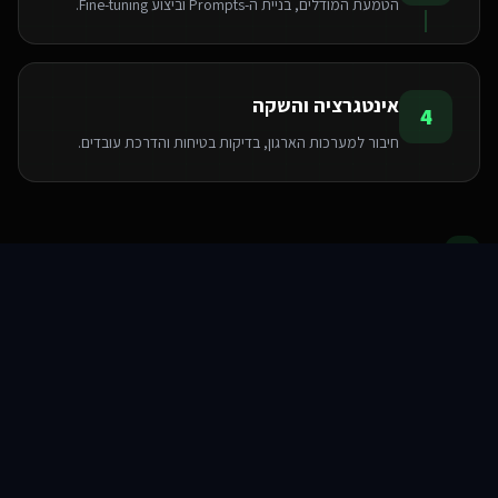
הטמעת המודלים, בניית ה-Prompts וביצוע Fine-tuning.
אינטגרציה והשקה
4
חיבור למערכות הארגון, בדיקות בטיחות והדרכת עובדים.
הטכנולוגיות שאנו משתמשים בהן
סוכני AI
שירותים
שירות
צור קשר
Pinecone
Python
LangChain
OpenAI API
FastAPI
PyTorch
TensorFlow
Hugging Face
שאלות ותשובות