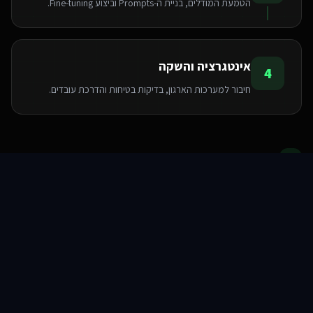
הטמעת המודלים, בניית ה-Prompts וביצוע Fine-tuning.
אינטגרציה והשקה
4
חיבור למערכות הארגון, בדיקות בטיחות והדרכת עובדים.
הטכנולוגיות שאנו משתמשים בהן
סוכני AI
שירותים
שירות
צור קשר
Pinecone
Python
LangChain
OpenAI API
FastAPI
PyTorch
TensorFlow
Hugging Face
שאלות ותשובות