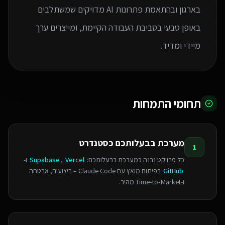
בארגון ובהתאמת פתרונות AI מדויקים שמשתלבים
באופן טבעי בסביבת העבודה הקיימת, ומייצרים ערך
מיידי ומדיד.
תחומי התמחות
מערכת בבעלותכם כסטנדרט
1
כל פרויקט נבנה כמערכת בבעלותכם:
Vercel
,
Supabase
ו-
GitHub
בפיתוח מואץ עם Claude Code – ביצועים, אבטחה
ו‑Time‑to‑Market מהיר.