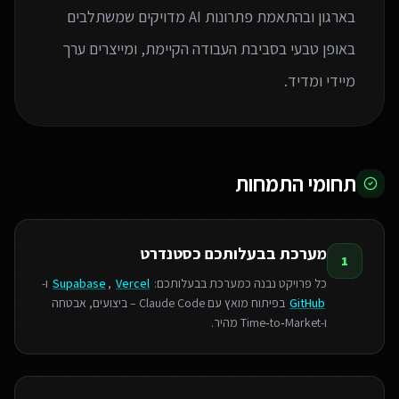
בארגון ובהתאמת פתרונות AI מדויקים שמשתלבים
באופן טבעי בסביבת העבודה הקיימת, ומייצרים ערך
מיידי ומדיד.
תחומי התמחות
מערכת בבעלותכם כסטנדרט
1
כל פרויקט נבנה כמערכת בבעלותכם:
Vercel
,
Supabase
ו-
GitHub
בפיתוח מואץ עם Claude Code – ביצועים, אבטחה
ו‑Time‑to‑Market מהיר.