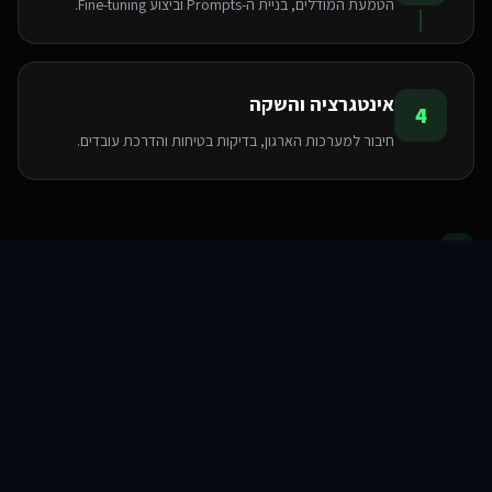
הטמעת המודלים, בניית ה-Prompts וביצוע Fine-tuning.
אינטגרציה והשקה
4
חיבור למערכות הארגון, בדיקות בטיחות והדרכת עובדים.
הטכנולוגיות שאנו משתמשים בהן
סוכני AI
שירותים
שירות
צור קשר
Pinecone
Python
LangChain
OpenAI API
FastAPI
PyTorch
TensorFlow
Hugging Face
שאלות ותשובות