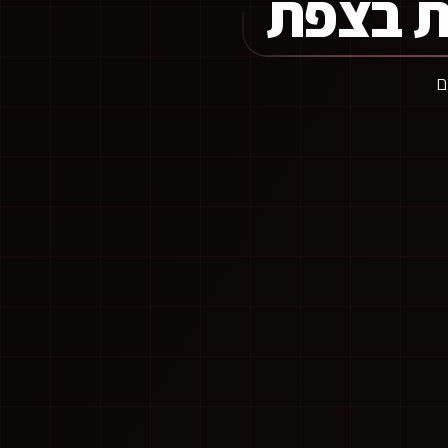
ת בצפת
ם