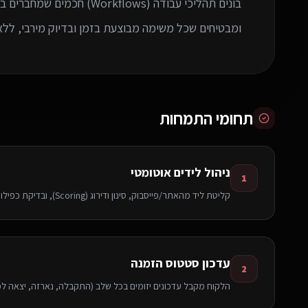
בונים תהליכי עבודה (rkflows
ומבטיחים שכל משימה מבוצעת בזמן ובדיוק מירבי, ללא
תחומי התמחות
ניהול לידים אוטומטי
1
קליטת ליד מהאתר/פייסבוק, סינון ודירוג (Scoring), ובדיקת כפילויות לפני הקצאה לנציג.
עדכון סטטוס הזמנה
2
הלקוח מקבל עדכונים יזומים בכל שלב (התקבלה, נארזה, יצאה ל