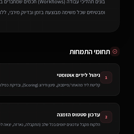
בונים תהליכי עבודה (rkflows
ומבטיחים שכל משימה מבוצעת בזמן ובדיוק מירבי, ללא
תחומי התמחות
ניהול לידים אוטומטי
1
קליטת ליד מהאתר/פייסבוק, סינון ודירוג (Scoring), ובדיקת כפילויות לפני הקצאה לנציג.
עדכון סטטוס הזמנה
2
הלקוח מקבל עדכונים יזומים בכל שלב (התקבלה, נארזה, יצאה ל