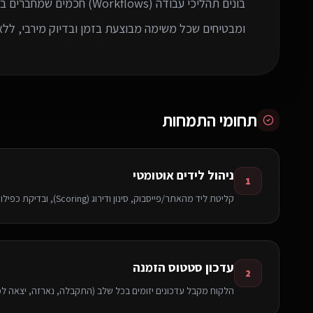
בונים תהליכי עבודה (rkflows
ומבטיחים שכל משימה מבוצעת בזמן ובדיוק מירבי, ללא
תחומי התמחות
ניהול לידים אוטומטי
1
קליטת ליד מהאתר/פייסבוק, סינון ודירוג (Scoring), ובדיקת כפילויות לפני הקצאה לנציג.
עדכון סטטוס הזמנה
2
הלקוח מקבל עדכונים יזומים בכל שלב (התקבלה, נארזה, יצאה ל