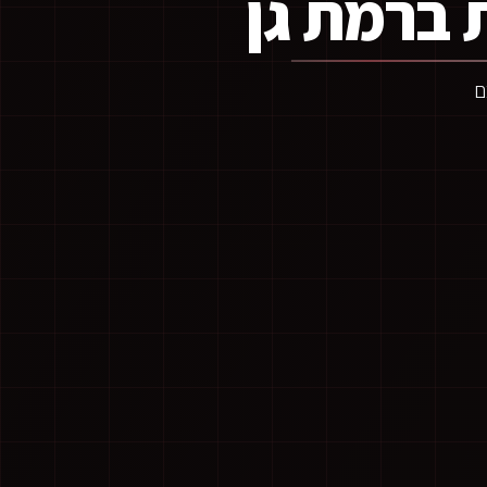
 ברמת גן
ם