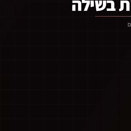
ת בשילה
ם