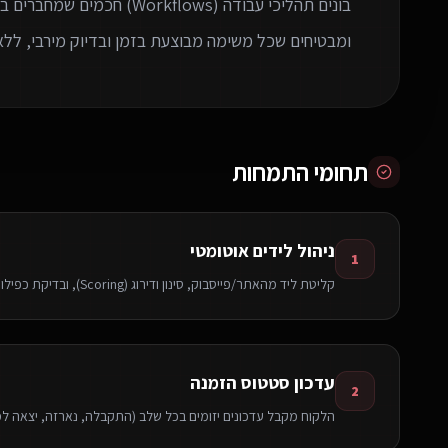
בונים תהליכי עבודה (rkflows
ומבטיחים שכל משימה מבוצעת בזמן ובדיוק מירבי, ללא
תחומי התמחות
ניהול לידים אוטומטי
1
קליטת ליד מהאתר/פייסבוק, סינון ודירוג (Scoring), ובדיקת כפילויות לפני הקצאה לנציג.
עדכון סטטוס הזמנה
2
הלקוח מקבל עדכונים יזומים בכל שלב (התקבלה, נארזה, יצאה ל