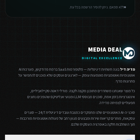
ללא ספאם. ניתן להסיר הרשמה בכל עת.
MEDIA DEAL
DIGITAL EXCELLENCE
מדיה דיל
בונה תשתיות דיגיטליות — פלטפורמות SaaS ברמת פרודקשן, מערכות AI
אוטונומיות ואוטומציות מוטמעות עומק — לארגונים ועסקים שלא מוכנים להתפשר על
פתרונות מדף.
כל מוצר שאנחנו משחררים מתוכנן מקצה לקצה: מודלי דאטה סקיילאביליים,
אינטגרציות בזמן אמת, סוכנים מבוססי LLM ומנועי אנליטיקס שהופכים נתונים
תפעוליים לצמיחה מדידה.
סוכני ה-AI האוטונומיים שלנו מתפקדים כמצבת עובדים דיגיטלית 24/7 — סוגרים
עסקאות, פותרים קריאות שירות ומבצעים מגוון רחב של פעולות אוטונומיות מורכבות —
תוך השתלבות חלקה באופרציה העסקית שלכם.