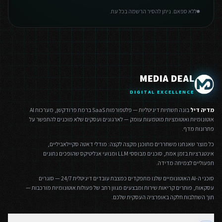
ללא ספאם. ניתן להסיר הרשמה בכל עת.
MEDIA DEAL
DIGITAL EXCELLENCE
מדיה דיל
בונה תשתיות דיגיטליות — פלטפורמות SaaS ברמת פרודקשן, מערכות AI
אוטונומיות ואוטומציות מוטמעות עומק — לארגונים ועסקים שלא מוכנים להתפשר על
פתרונות מדף.
כל מוצר שאנחנו משחררים מתוכנן מקצה לקצה: מודלי דאטה סקיילאביליים,
אינטגרציות בזמן אמת, סוכנים מבוססי LLM ומנועי אנליטיקס שהופכים נתונים
תפעוליים לצמיחה מדידה.
סוכני ה-AI האוטונומיים שלנו מתפקדים כמצבת עובדים דיגיטלית 24/7 — סוגרים
עסקאות, פותרים קריאות שירות ומבצעים מגוון רחב של פעולות אוטונומיות מורכבות —
תוך השתלבות חלקה באופרציה העסקית שלכם.