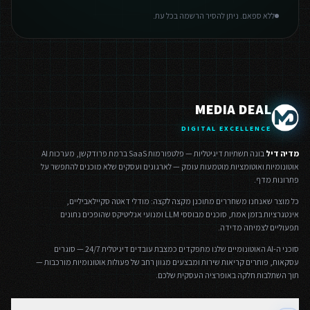
ללא ספאם. ניתן להסיר הרשמה בכל עת.
MEDIA DEAL
DIGITAL EXCELLENCE
מדיה דיל
בונה תשתיות דיגיטליות — פלטפורמות SaaS ברמת פרודקשן, מערכות AI
אוטונומיות ואוטומציות מוטמעות עומק — לארגונים ועסקים שלא מוכנים להתפשר על
פתרונות מדף.
כל מוצר שאנחנו משחררים מתוכנן מקצה לקצה: מודלי דאטה סקיילאביליים,
אינטגרציות בזמן אמת, סוכנים מבוססי LLM ומנועי אנליטיקס שהופכים נתונים
תפעוליים לצמיחה מדידה.
סוכני ה-AI האוטונומיים שלנו מתפקדים כמצבת עובדים דיגיטלית 24/7 — סוגרים
עסקאות, פותרים קריאות שירות ומבצעים מגוון רחב של פעולות אוטונומיות מורכבות —
תוך השתלבות חלקה באופרציה העסקית שלכם.