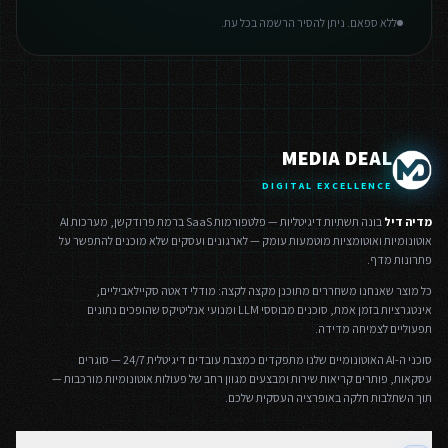
ללא ספאם. ניתן להסיר הרשמה בכל עת.
MEDIA DEAL
DIGITAL EXCELLENCE
מדיה דיל
בונה תשתיות דיגיטליות — פלטפורמות SaaS ברמת פרודקשן, מערכות AI
אוטונומיות ואוטומציות מוטמעות עומק — לארגונים ועסקים שלא מוכנים להתפשר על
פתרונות מדף.
כל מוצר שאנחנו משחררים מתוכנן מקצה לקצה: מודלי דאטה סקיילאביליים,
אינטגרציות בזמן אמת, סוכנים מבוססי LLM ומנועי אנליטיקס שהופכים נתונים
תפעוליים לצמיחה מדידה.
סוכני ה-AI האוטונומיים שלנו מתפקדים כמצבת עובדים דיגיטלית 24/7 — סוגרים
עסקאות, פותרים קריאות שירות ומבצעים מגוון רחב של פעולות אוטונומיות מורכבות —
תוך השתלבות חלקה באופרציה העסקית שלכם.