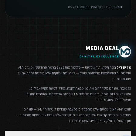
ללא ספאם. ניתן להסיר הרשמה בכל עת.
MEDIA DEAL
DIGITAL EXCELLENCE
מדיה דיל
בונה תשתיות דיגיטליות — פלטפורמות SaaS ברמת פרודקשן, מערכות AI
אוטונומיות ואוטומציות מוטמעות עומק — לארגונים ועסקים שלא מוכנים להתפשר על
פתרונות מדף.
כל מוצר שאנחנו משחררים מתוכנן מקצה לקצה: מודלי דאטה סקיילאביליים,
אינטגרציות בזמן אמת, סוכנים מבוססי LLM ומנועי אנליטיקס שהופכים נתונים
תפעוליים לצמיחה מדידה.
סוכני ה-AI האוטונומיים שלנו מתפקדים כמצבת עובדים דיגיטלית 24/7 — סוגרים
עסקאות, פותרים קריאות שירות ומבצעים מגוון רחב של פעולות אוטונומיות מורכבות —
תוך השתלבות חלקה באופרציה העסקית שלכם.