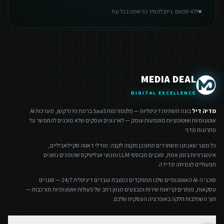
ללא ספאם. ניתן להסיר הרשמה בכל עת.
MEDIA DEAL
DIGITAL EXCELLENCE
מדיה דיל
בונה תשתיות דיגיטליות — פלטפורמות SaaS ברמת פרודקשן, מערכות AI
אוטונומיות ואוטומציות מוטמעות עומק — לארגונים ועסקים שלא מוכנים להתפשר על
פתרונות מדף.
כל מוצר שאנחנו משחררים מתוכנן מקצה לקצה: מודלי דאטה סקיילאביליים,
אינטגרציות בזמן אמת, סוכנים מבוססי LLM ומנועי אנליטיקס שהופכים נתונים
תפעוליים לצמיחה מדידה.
סוכני ה-AI האוטונומיים שלנו מתפקדים כמצבת עובדים דיגיטלית 24/7 — סוגרים
עסקאות, פותרים קריאות שירות ומבצעים מגוון רחב של פעולות אוטונומיות מורכבות —
תוך השתלבות חלקה באופרציה העסקית שלכם.