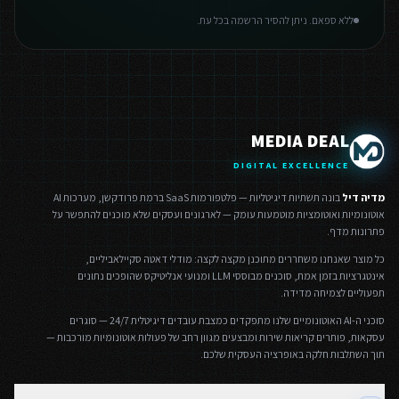
ללא ספאם. ניתן להסיר הרשמה בכל עת.
MEDIA DEAL
DIGITAL EXCELLENCE
מדיה דיל
בונה תשתיות דיגיטליות — פלטפורמות SaaS ברמת פרודקשן, מערכות AI
אוטונומיות ואוטומציות מוטמעות עומק — לארגונים ועסקים שלא מוכנים להתפשר על
פתרונות מדף.
כל מוצר שאנחנו משחררים מתוכנן מקצה לקצה: מודלי דאטה סקיילאביליים,
אינטגרציות בזמן אמת, סוכנים מבוססי LLM ומנועי אנליטיקס שהופכים נתונים
תפעוליים לצמיחה מדידה.
סוכני ה-AI האוטונומיים שלנו מתפקדים כמצבת עובדים דיגיטלית 24/7 — סוגרים
עסקאות, פותרים קריאות שירות ומבצעים מגוון רחב של פעולות אוטונומיות מורכבות —
תוך השתלבות חלקה באופרציה העסקית שלכם.