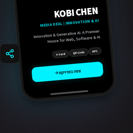
KOBI CHEN
MEDIA DEAL | INNOVATION & AI
Innovation & Generative AI. A Premier
House for Web, Software & AI
Applications
.
NFC
QR Code
V-Card
צפה בפרויקט