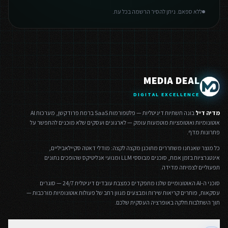
ללא ספאם. ניתן להסיר הרשמה בכל עת.
MEDIA DEAL
DIGITAL EXCELLENCE
מדיה דיל
בונה תשתיות דיגיטליות — פלטפורמות SaaS ברמת פרודקשן, מערכות AI
אוטונומיות ואוטומציות מוטמעות עומק — לארגונים ועסקים שלא מוכנים להתפשר על
פתרונות מדף.
כל מוצר שאנחנו משחררים מתוכנן מקצה לקצה: מודלי דאטה סקיילאביליים,
אינטגרציות בזמן אמת, סוכנים מבוססי LLM ומנועי אנליטיקס שהופכים נתונים
תפעוליים לצמיחה מדידה.
סוכני ה-AI האוטונומיים שלנו מתפקדים כמצבת עובדים דיגיטלית 24/7 — סוגרים
עסקאות, פותרים קריאות שירות ומבצעים מגוון רחב של פעולות אוטונומיות מורכבות —
תוך השתלבות חלקה באופרציה העסקית שלכם.