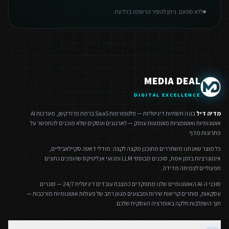
ללא ספאם. ניתן להסיר הרשמה בכל עת.
MEDIA DEAL
DIGITAL EXCELLENCE
מדיה דיל
בונה תשתיות דיגיטליות — פלטפורמות SaaS ברמת פרודקשן, מערכות AI
אוטונומיות ואוטומציות מוטמעות עומק — לארגונים ועסקים שלא מוכנים להתפשר על
פתרונות מדף.
כל מוצר שאנחנו משחררים מתוכנן מקצה לקצה: מודלי דאטה סקיילאביליים,
אינטגרציות בזמן אמת, סוכנים מבוססי LLM ומנועי אנליטיקס שהופכים נתונים
תפעוליים לצמיחה מדידה.
סוכני ה-AI האוטונומיים שלנו מתפקדים כמצבת עובדים דיגיטלית 24/7 — סוגרים
עסקאות, פותרים קריאות שירות ומבצעים מגוון רחב של פעולות אוטונומיות מורכבות —
תוך השתלבות חלקה באופרציה העסקית שלכם.