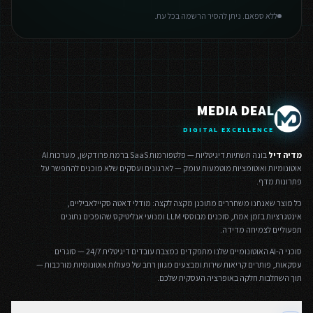
ללא ספאם. ניתן להסיר הרשמה בכל עת.
MEDIA DEAL
DIGITAL EXCELLENCE
מדיה דיל
בונה תשתיות דיגיטליות — פלטפורמות SaaS ברמת פרודקשן, מערכות AI
אוטונומיות ואוטומציות מוטמעות עומק — לארגונים ועסקים שלא מוכנים להתפשר על
פתרונות מדף.
כל מוצר שאנחנו משחררים מתוכנן מקצה לקצה: מודלי דאטה סקיילאביליים,
אינטגרציות בזמן אמת, סוכנים מבוססי LLM ומנועי אנליטיקס שהופכים נתונים
תפעוליים לצמיחה מדידה.
סוכני ה-AI האוטונומיים שלנו מתפקדים כמצבת עובדים דיגיטלית 24/7 — סוגרים
עסקאות, פותרים קריאות שירות ומבצעים מגוון רחב של פעולות אוטונומיות מורכבות —
תוך השתלבות חלקה באופרציה העסקית שלכם.