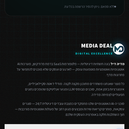
ללא ספאם. ניתן להסיר הרשמה בכל עת.
MEDIA DEAL
DIGITAL EXCELLENCE
מדיה דיל
בונה תשתיות דיגיטליות — פלטפורמות SaaS ברמת פרודקשן, מערכות AI
אוטונומיות ואוטומציות מוטמעות עומק — לארגונים ועסקים שלא מוכנים להתפשר על
פתרונות מדף.
כל מוצר שאנחנו משחררים מתוכנן מקצה לקצה: מודלי דאטה סקיילאביליים,
אינטגרציות בזמן אמת, סוכנים מבוססי LLM ומנועי אנליטיקס שהופכים נתונים
תפעוליים לצמיחה מדידה.
סוכני ה-AI האוטונומיים שלנו מתפקדים כמצבת עובדים דיגיטלית 24/7 — סוגרים
עסקאות, פותרים קריאות שירות ומבצעים מגוון רחב של פעולות אוטונומיות מורכבות —
תוך השתלבות חלקה באופרציה העסקית שלכם.