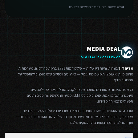
ללא ספאם. ניתן להסיר הרשמה בכל עת.
MEDIA DEAL
DIGITAL EXCELLENCE
מדיה דיל
בונה תשתיות דיגיטליות — פלטפורמות SaaS ברמת פרודקשן, מערכות AI
אוטונומיות ואוטומציות מוטמעות עומק — לארגונים ועסקים שלא מוכנים להתפשר על
פתרונות מדף.
כל מוצר שאנחנו משחררים מתוכנן מקצה לקצה: מודלי דאטה סקיילאביליים,
אינטגרציות בזמן אמת, סוכנים מבוססי LLM ומנועי אנליטיקס שהופכים נתונים
תפעוליים לצמיחה מדידה.
סוכני ה-AI האוטונומיים שלנו מתפקדים כמצבת עובדים דיגיטלית 24/7 — סוגרים
עסקאות, פותרים קריאות שירות ומבצעים מגוון רחב של פעולות אוטונומיות מורכבות —
תוך השתלבות חלקה באופרציה העסקית שלכם.