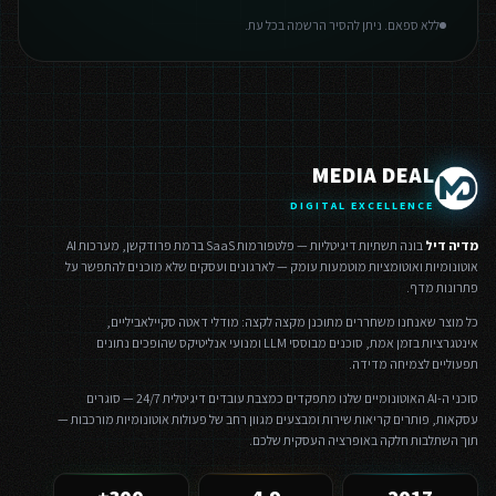
ללא ספאם. ניתן להסיר הרשמה בכל עת.
MEDIA DEAL
DIGITAL EXCELLENCE
מדיה דיל
בונה תשתיות דיגיטליות — פלטפורמות SaaS ברמת פרודקשן, מערכות AI
אוטונומיות ואוטומציות מוטמעות עומק — לארגונים ועסקים שלא מוכנים להתפשר על
פתרונות מדף.
כל מוצר שאנחנו משחררים מתוכנן מקצה לקצה: מודלי דאטה סקיילאביליים,
אינטגרציות בזמן אמת, סוכנים מבוססי LLM ומנועי אנליטיקס שהופכים נתונים
תפעוליים לצמיחה מדידה.
סוכני ה-AI האוטונומיים שלנו מתפקדים כמצבת עובדים דיגיטלית 24/7 — סוגרים
עסקאות, פותרים קריאות שירות ומבצעים מגוון רחב של פעולות אוטונומיות מורכבות —
תוך השתלבות חלקה באופרציה העסקית שלכם.