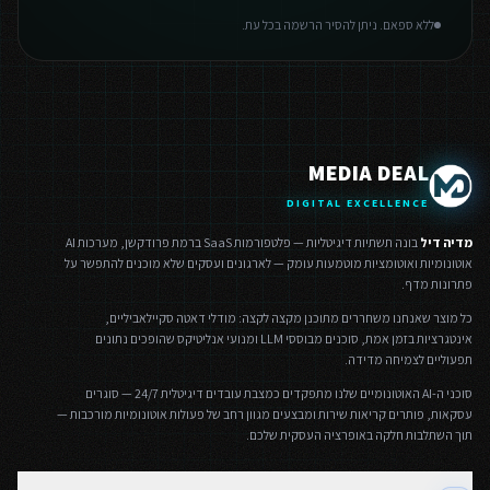
ללא ספאם. ניתן להסיר הרשמה בכל עת.
MEDIA DEAL
DIGITAL EXCELLENCE
מדיה דיל
בונה תשתיות דיגיטליות — פלטפורמות SaaS ברמת פרודקשן, מערכות AI
אוטונומיות ואוטומציות מוטמעות עומק — לארגונים ועסקים שלא מוכנים להתפשר על
פתרונות מדף.
כל מוצר שאנחנו משחררים מתוכנן מקצה לקצה: מודלי דאטה סקיילאביליים,
אינטגרציות בזמן אמת, סוכנים מבוססי LLM ומנועי אנליטיקס שהופכים נתונים
תפעוליים לצמיחה מדידה.
סוכני ה-AI האוטונומיים שלנו מתפקדים כמצבת עובדים דיגיטלית 24/7 — סוגרים
עסקאות, פותרים קריאות שירות ומבצעים מגוון רחב של פעולות אוטונומיות מורכבות —
תוך השתלבות חלקה באופרציה העסקית שלכם.