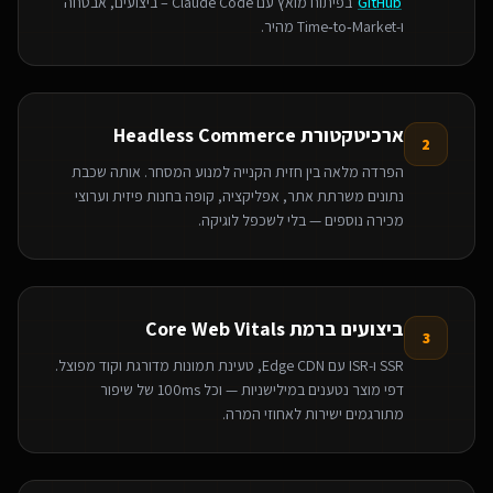
GitHub
בפיתוח מואץ עם Claude Code – ביצועים, אבטחה
ו‑Time‑to‑Market מהיר.
ארכיטקטורת Headless Commerce
2
הפרדה מלאה בין חזית הקנייה למנוע המסחר. אותה שכבת
נתונים משרתת אתר, אפליקציה, קופה בחנות פיזית וערוצי
מכירה נוספים — בלי לשכפל לוגיקה.
ביצועים ברמת Core Web Vitals
3
SSR ו-ISR עם Edge CDN, טעינת תמונות מדורגת וקוד מפוצל.
דפי מוצר נטענים במילישניות — וכל 100ms של שיפור
מתורגמים ישירות לאחוזי המרה.