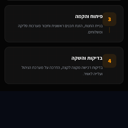
פיתוח והקמה
3
בניית החנות, הזנת תכנים ראשונית וחיבור מערכות סליקה
ומשלוחים.
בדיקות והשקה
4
בדיקות רכישה מקצה לקצה, הדרכה על מערכת הניהול
ועלייה לאוויר.
הטכנולוגיות שאנו משתמשים בהן
סוכני AI
שירותים
שירות
צור קשר
React
Base44
WooCommerce
WordPress