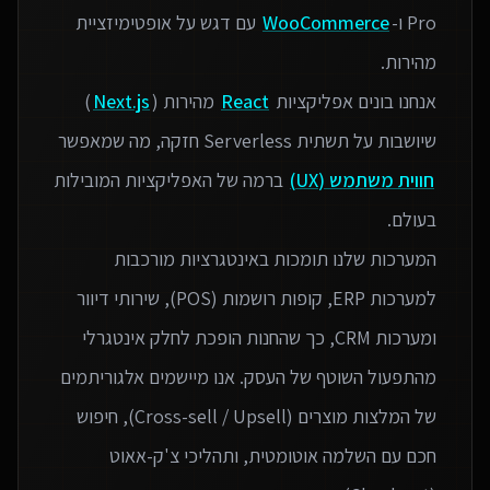
Pro ו-
WooCommerce
עם דגש על אופטימיזציית
אנחנו בונים אפליקציות
React
מהירות (
Next.js
)
שיושבות על תשתית Serverless חזקה, מה שמאפשר
חווית משתמש (UX)
ברמה של האפליקציות המובילות
המערכות שלנו תומכות באינטגרציות מורכבות
למערכות ERP, קופות רושמות (POS), שירותי דיוור
ומערכות CRM, כך שהחנות הופכת לחלק אינטגרלי
מהתפעול השוטף של העסק. אנו מיישמים אלגוריתמים
של המלצות מוצרים (Cross-sell / Upsell), חיפוש
חכם עם השלמה אוטומטית, ותהליכי צ'ק-אאוט