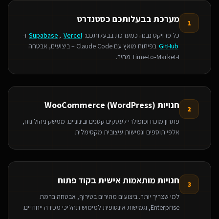
מערכת בבעלותכם כסטנדרט
1
כל פרויקט נבנה כמערכת בבעלותכם:
Vercel
,
Supabase
ו-
GitHub
בפיתוח מואץ עם Claude Code – ביצועים, אבטחה
ו‑Time‑to‑Market מהיר.
חנויות WooCommerce (WordPress)
2
פתרון מוכח ופופולרי לעסקים קטנים ובינוניים. ממשק ניהול נוח,
אלפי תוספים וגמישות עיצובית מקסימלית.
חנויות מותאמות אישית בקוד פתוח
3
למי שצריך יותר. ביצועים מהירים בטירוף, אבטחה ברמת
Enterprise, וגמישות אינסופית למימוש תהליכי מכירה ייחודיים.