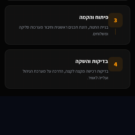
פיתוח והקמה
3
בניית החנות, הזנת תכנים ראשונית וחיבור מערכות סליקה
ומשלוחים.
בדיקות והשקה
4
בדיקות רכישה מקצה לקצה, הדרכה על מערכת הניהול
ועלייה לאוויר.
הטכנולוגיות שאנו משתמשים בהן
סוכני AI
שירותים
שירות
צור קשר
React
Base44
WooCommerce
WordPress