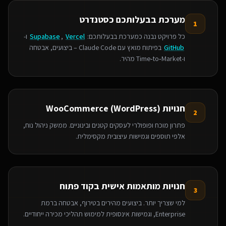
מערכת בבעלותכם כסטנדרט
1
כל פרויקט נבנה כמערכת בבעלותכם:
Vercel
,
Supabase
ו-
GitHub
בפיתוח מואץ עם Claude Code – ביצועים, אבטחה
ו‑Time‑to‑Market מהיר.
חנויות WooCommerce (WordPress)
2
פתרון מוכח ופופולרי לעסקים קטנים ובינוניים. ממשק ניהול נוח,
אלפי תוספים וגמישות עיצובית מקסימלית.
חנויות מותאמות אישית בקוד פתוח
3
למי שצריך יותר. ביצועים מהירים בטירוף, אבטחה ברמת
Enterprise, וגמישות אינסופית למימוש תהליכי מכירה ייחודיים.