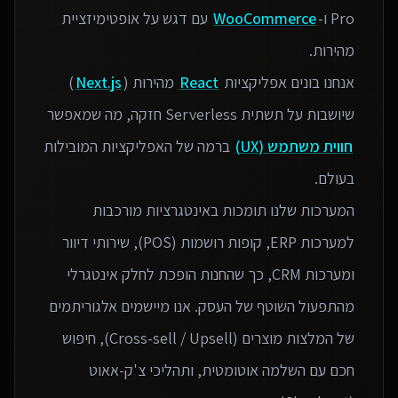
Pro ו-
WooCommerce
עם דגש על אופטימיזציית
אנחנו בונים אפליקציות
React
מהירות (
Next.js
)
שיושבות על תשתית Serverless חזקה, מה שמאפשר
חווית משתמש (UX)
ברמה של האפליקציות המובילות
המערכות שלנו תומכות באינטגרציות מורכבות
למערכות ERP, קופות רושמות (POS), שירותי דיוור
ומערכות CRM, כך שהחנות הופכת לחלק אינטגרלי
מהתפעול השוטף של העסק. אנו מיישמים אלגוריתמים
של המלצות מוצרים (Cross-sell / Upsell), חיפוש
חכם עם השלמה אוטומטית, ותהליכי צ'ק-אאוט