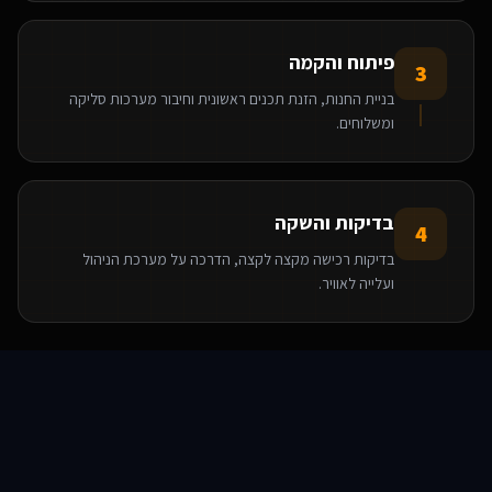
פיתוח והקמה
3
בניית החנות, הזנת תכנים ראשונית וחיבור מערכות סליקה
ומשלוחים.
בדיקות והשקה
4
בדיקות רכישה מקצה לקצה, הדרכה על מערכת הניהול
ועלייה לאוויר.
הטכנולוגיות שאנו משתמשים בהן
סוכני AI
שירותים
שירות
צור קשר
React
Base44
WooCommerce
WordPress