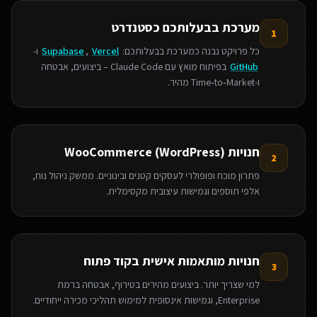
מערכת בבעלותכם כסטנדרט
1
כל פרויקט נבנה כמערכת בבעלותכם:
Vercel
,
Supabase
ו-
GitHub
בפיתוח מואץ עם Claude Code – ביצועים, אבטחה
ו‑Time‑to‑Market מהיר.
חנויות WooCommerce (WordPress)
2
פתרון מוכח ופופולרי לעסקים קטנים ובינוניים. ממשק ניהול נוח,
אלפי תוספים וגמישות עיצובית מקסימלית.
חנויות מותאמות אישית בקוד פתוח
3
למי שצריך יותר. ביצועים מהירים בטירוף, אבטחה ברמת
Enterprise, וגמישות אינסופית למימוש תהליכי מכירה ייחודיים.