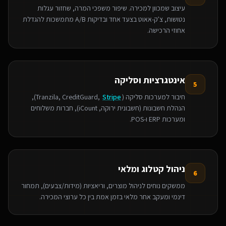
עיצוב שמכוון למכירה. שיפור משפכי המרה, שחזור עגלות
נטושות, צ'ק-אאוט בצעד אחד ובדיקות A/B מתמשכות להגדלת
אחוזי הרכישה.
אינטגרציות וסליקה
5
חיבור למערכות סליקה (Tranzila, CreditGuard,
Stripe
),
הנהלת חשבונות (חשבונית ירוקה, iCount), חברות משלוחים
ומערכות ERP ו-POS.
ניהול קטלוג ומלאי
6
ממשקים נוחים לניהול מוצרים, וריאציות (מידות/צבעים), תמחור
דינמי ומעקב אחר מלאי בזמן אמת בין כל ערוצי המכירה.