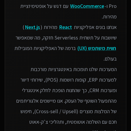
Pro ו-
WooCommerce
עם דגש על אופטימיזציית
אנחנו בונים אפליקציות
React
מהירות (
Next.js
)
שיושבות על תשתית Serverless חזקה, מה שמאפשר
חווית משתמש (UX)
ברמה של האפליקציות המובילות
המערכות שלנו תומכות באינטגרציות מורכבות
למערכות ERP, קופות רושמות (POS), שירותי דיוור
ומערכות CRM, כך שהחנות הופכת לחלק אינטגרלי
מהתפעול השוטף של העסק. אנו מיישמים אלגוריתמים
של המלצות מוצרים (Cross-sell / Upsell), חיפוש
חכם עם השלמה אוטומטית, ותהליכי צ'ק-אאוט