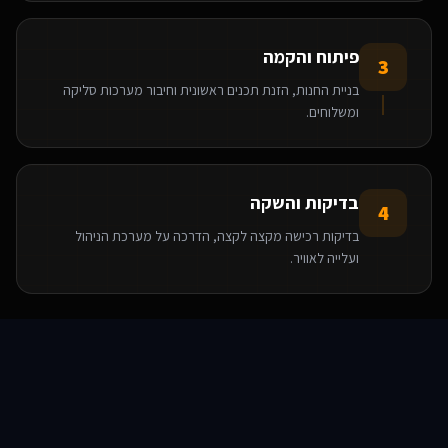
פיתוח והקמה
3
בניית החנות, הזנת תכנים ראשונית וחיבור מערכות סליקה
ומשלוחים.
אנחנו משתמשים בעוגיות 🍪
אנו משתמשים בעוגיות כדי לשפר את חווית הגלישה שלך.
בדיקות והשקה
4
מדיניות פרטיות
בדיקות רכישה מקצה לקצה, הדרכה על מערכת הניהול
הגדרות
ועלייה לאוויר.
דחה
הטכנולוגיות שאנו משתמשים בהן
אישור הכל
סוכני AI
שירותים
שירות
צור קשר
React
Base44
WooCommerce
WordPress