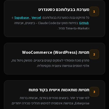
מערכת בבעלותכם כסטנדרט
1
כל פרויקט נבנה כמערכת בבעלותכם:
Vercel
,
Supabase
ו-
GitHub
בפיתוח מואץ עם Claude Code – ביצועים, אבטחה
ו‑Time‑to‑Market מהיר.
חנויות WooCommerce (WordPress)
2
פתרון מוכח ופופולרי לעסקים קטנים ובינוניים. ממשק ניהול נוח,
אלפי תוספים וגמישות עיצובית מקסימלית.
חנויות מותאמות אישית בקוד פתוח
3
למי שצריך יותר. ביצועים מהירים בטירוף, אבטחה ברמת
Enterprise, וגמישות אינסופית למימוש תהליכי מכירה ייחודיים.