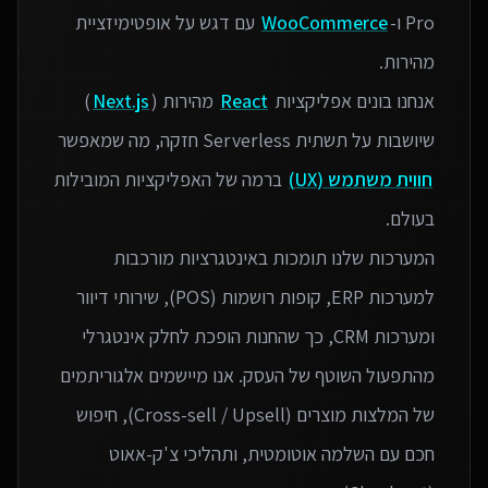
Pro ו-
WooCommerce
עם דגש על אופטימיזציית
אנחנו בונים אפליקציות
React
מהירות (
Next.js
)
שיושבות על תשתית Serverless חזקה, מה שמאפשר
חווית משתמש (UX)
ברמה של האפליקציות המובילות
המערכות שלנו תומכות באינטגרציות מורכבות
למערכות ERP, קופות רושמות (POS), שירותי דיוור
ומערכות CRM, כך שהחנות הופכת לחלק אינטגרלי
מהתפעול השוטף של העסק. אנו מיישמים אלגוריתמים
של המלצות מוצרים (Cross-sell / Upsell), חיפוש
חכם עם השלמה אוטומטית, ותהליכי צ'ק-אאוט