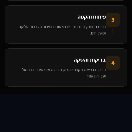
פיתוח והקמה
3
בניית החנות, הזנת תכנים ראשונית וחיבור מערכות סליקה
ומשלוחים.
בדיקות והשקה
4
בדיקות רכישה מקצה לקצה, הדרכה על מערכת הניהול
ועלייה לאוויר.
הטכנולוגיות שאנו משתמשים בהן
סוכני AI
שירותים
שירות
צור קשר
React
Base44
WooCommerce
WordPress