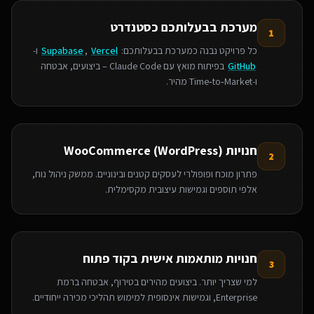
מערכת בבעלותכם כסטנדרט
1
כל פרויקט נבנה כמערכת בבעלותכם:
Vercel
,
Supabase
ו-
GitHub
בפיתוח מואץ עם Claude Code – ביצועים, אבטחה
ו‑Time‑to‑Market מהיר.
חנויות WooCommerce (WordPress)
2
פתרון מוכח ופופולרי לעסקים קטנים ובינוניים. ממשק ניהול נוח,
אלפי תוספים וגמישות עיצובית מקסימלית.
חנויות מותאמות אישית בקוד פתוח
3
למי שצריך יותר. ביצועים מהירים בטירוף, אבטחה ברמת
Enterprise, וגמישות אינסופית למימוש תהליכי מכירה ייחודיים.