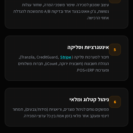
עיצוב שמכוון למכירה. שיפור משפכי המרה, שחזור עגלות
נטושות, צ'ק-אאוט בצעד אחד ובדיקות A/B מתמשכות להגדלת
אחוזי הרכישה.
אינטגרציות וסליקה
5
חיבור למערכות סליקה (Tranzila, CreditGuard,
Stripe
),
הנהלת חשבונות (חשבונית ירוקה, iCount), חברות משלוחים
ומערכות ERP ו-POS.
ניהול קטלוג ומלאי
6
ממשקים נוחים לניהול מוצרים, וריאציות (מידות/צבעים), תמחור
דינמי ומעקב אחר מלאי בזמן אמת בין כל ערוצי המכירה.