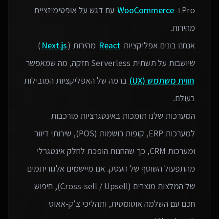
Pro ו-
WooCommerce
עם דגש על אופטימיזציית
אנחנו בונים אפליקציות
React
מהירות (
Next.js
)
שיושבות על תשתית Serverless חזקה, מה שמאפשר
חווית משתמש (UX)
ברמה של האפליקציות המובילות
המערכות שלנו תומכות באינטגרציות מורכבות
למערכות ERP, קופות רושמות (POS), שירותי דיוור
ומערכות CRM, כך שהחנות הופכת לחלק אינטגרלי
מהתפעול השוטף של העסק. אנו מיישמים אלגוריתמים
של המלצות מוצרים (Cross-sell / Upsell), חיפוש
חכם עם השלמה אוטומטית, ותהליכי צ'ק-אאוט