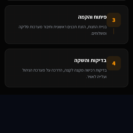
פיתוח והקמה
3
בניית החנות, הזנת תכנים ראשונית וחיבור מערכות סליקה
ומשלוחים.
אנחנו משתמשים בעוגיות 🍪
אנו משתמשים בעוגיות כדי לשפר את חווית הגלישה שלך.
בדיקות והשקה
4
מדיניות פרטיות
בדיקות רכישה מקצה לקצה, הדרכה על מערכת הניהול
הגדרות
ועלייה לאוויר.
דחה
הטכנולוגיות שאנו משתמשים בהן
אישור הכל
סוכני AI
שירותים
שירות
צור קשר
React
Base44
WooCommerce
WordPress