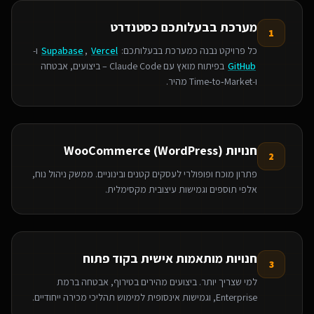
מערכת בבעלותכם כסטנדרט
1
כל פרויקט נבנה כמערכת בבעלותכם:
Vercel
,
Supabase
ו-
GitHub
בפיתוח מואץ עם Claude Code – ביצועים, אבטחה
ו‑Time‑to‑Market מהיר.
חנויות WooCommerce (WordPress)
2
פתרון מוכח ופופולרי לעסקים קטנים ובינוניים. ממשק ניהול נוח,
אלפי תוספים וגמישות עיצובית מקסימלית.
חנויות מותאמות אישית בקוד פתוח
3
למי שצריך יותר. ביצועים מהירים בטירוף, אבטחה ברמת
Enterprise, וגמישות אינסופית למימוש תהליכי מכירה ייחודיים.