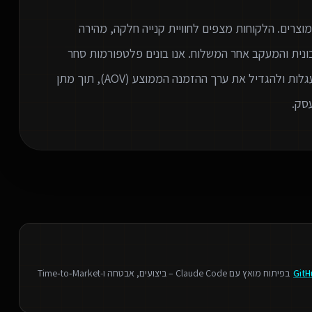
צרים. הלקוחות מצפים לחוויית קנייה חלקה, מהירה
נית והמעקב אחר המשלוח. אנו בונים פלטפורמות סחר
חכמות שנועדו למקסם המרות (CRO), להקטין נטישת עגלות ולהגדיל את ערך ההזמנה הממוצע (AOV), תוך מתן
סק.
GitH
בפיתוח מואץ עם Claude Code – ביצועים, אבטחה ו‑Time‑to‑Market