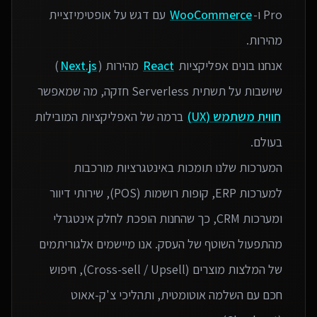
Pro ו-
WooCommerce
עם דגש על אופטימיזציית
אנחנו בונים אפליקציות
React
מהירות (
Next.js
)
שיושבות על תשתית Serverless חזקה, מה שמאפשר
חווית משתמש (UX)
ברמה של האפליקציות המובילות
המערכות שלנו תומכות באינטגרציות מורכבות
למערכות ERP, קופות רושמות (POS), שירותי דיוור
ומערכות CRM, כך שהחנות הופכת לחלק אינטגרלי
מהתפעול השוטף של העסק. אנו מיישמים אלגוריתמים
של המלצות מוצרים (Cross-sell / Upsell), חיפוש
חכם עם השלמה אוטומטית, ותהליכי צ'ק-אאוט