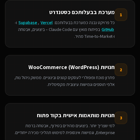
מערכת בבעלותכם כסטנדרט
1
כל פרויקט נבנה כמערכת בבעלותכם:
Vercel
,
Supabase
ו-
GitHub
בפיתוח מואץ עם Claude Code – ביצועים, אבטחה
ו‑Time‑to‑Market מהיר.
חנויות WooCommerce (WordPress)
2
פתרון מוכח ופופולרי לעסקים קטנים ובינוניים. ממשק ניהול נוח,
אלפי תוספים וגמישות עיצובית מקסימלית.
חנויות מותאמות אישית בקוד פתוח
3
למי שצריך יותר. ביצועים מהירים בטירוף, אבטחה ברמת
Enterprise, וגמישות אינסופית למימוש תהליכי מכירה ייחודיים.