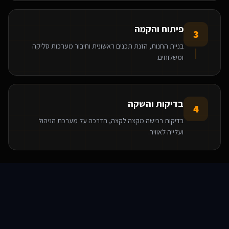
פיתוח והקמה
3
בניית החנות, הזנת תכנים ראשונית וחיבור מערכות סליקה
ומשלוחים.
בדיקות והשקה
4
בדיקות רכישה מקצה לקצה, הדרכה על מערכת הניהול
ועלייה לאוויר.
הטכנולוגיות שאנו משתמשים בהן
סוכני AI
שירותים
שירות
צור קשר
React
Base44
WooCommerce
WordPress