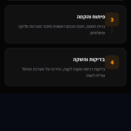
פיתוח והקמה
3
בניית החנות, הזנת תכנים ראשונית וחיבור מערכות סליקה
ומשלוחים.
בדיקות והשקה
4
בדיקות רכישה מקצה לקצה, הדרכה על מערכת הניהול
ועלייה לאוויר.
הטכנולוגיות שאנו משתמשים בהן
סוכני AI
שירותים
שירות
צור קשר
React
Base44
WooCommerce
WordPress