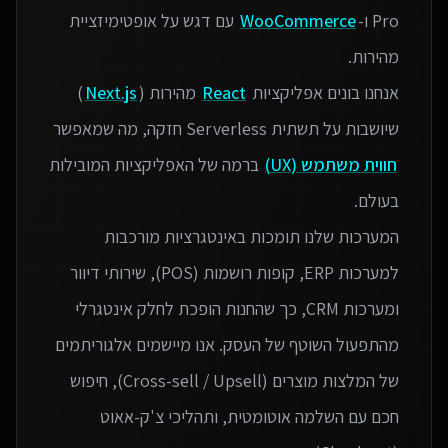
Pro ו-
WooCommerce
עם דגש על אופטימיזציית
אנחנו בונים אפליקציות
React
מהירות (
Next.js
)
שיושבות על תשתית Serverless חזקה, מה שמאפשר
חווית משתמש (UX)
ברמה של האפליקציות המובילות
המערכות שלנו תומכות באינטגרציות מורכבות
למערכות ERP, קופות רושמות (POS), שירותי דיוור
ומערכות CRM, כך שהחנות הופכת לחלק אינטגרלי
מהתפעול השוטף של העסק. אנו מיישמים אלגוריתמים
של המלצות מוצרים (Cross-sell / Upsell), חיפוש
חכם עם השלמה אוטומטית, ותהליכי צ'ק-אאוט