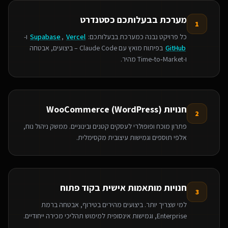
מערכת בבעלותכם כסטנדרט
1
כל פרויקט נבנה כמערכת בבעלותכם:
Vercel
,
Supabase
ו-
GitHub
בפיתוח מואץ עם Claude Code – ביצועים, אבטחה
ו‑Time‑to‑Market מהיר.
חנויות WooCommerce (WordPress)
2
פתרון מוכח ופופולרי לעסקים קטנים ובינוניים. ממשק ניהול נוח,
אלפי תוספים וגמישות עיצובית מקסימלית.
חנויות מותאמות אישית בקוד פתוח
3
למי שצריך יותר. ביצועים מהירים בטירוף, אבטחה ברמת
Enterprise, וגמישות אינסופית למימוש תהליכי מכירה ייחודיים.