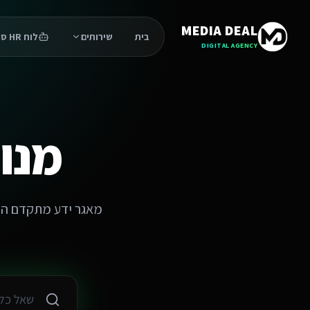
אגר ידע GEO ו-AI — מנוע תשובות סמנטי
נוע חיפוש סמנטי ומאגר ידע מקיף הכולל
1000
שאלות ותשובות בנושאי GEO (Generative Engine Optimization), קידום במנועי AI, SEO סמנטי, ואופטימיזציה לבינה מלאכותית. מבית מדיה דיל — בית פיתוח AI מוביל בישראל.
MEDIA DEAL
בית
שירותים
לוח HR סוכנים
טגוריות ידע
DIGITAL AGENCY
ושגי יסוד ב-GEO
סטרטגיית תוכן
ישום טכני ו-Schema
לטפורמות AI (ChatGPT, Claude, Gemini)
דידה ואנליטיקה
מנו
תיד החיפוש
אלות ותשובות
 זה GEO (Generative Engine Optimization)?
מיזציה למנועי יצירה) היא התפתחות של ה-SEO המסורתי. בעוד SEO מתמקד בדירוג קישורים במנועי חיפוש מסורתיים, GEO מתמקד בהתאמת התוכן כך שמודלי שפה גדולים (LLMs) ומנועי חיפוש מבוססי AI (כמו ChatGPT, Google AI Overviews, Claude) ישתמשו בו כמקור אמין וייצרו תשובות המבוססות עליו.
ה ההבדל העיקרי בין SEO ל-GEO?
 במילות מפתח, פרופיל קישורים ודירוג עמודים בתוצאות חיפוש כחולות. GEO מתמקד בסמנטיקה, ישויות (Entities), מבנה נתונים קריא למכונה, ומתן תשובות ישירות, מדויקות ומוסמכות לשאלות מורכבות, במטרה להיכלל בתשובות שנוצרות על ידי AI.
דוע GEO חשוב עכשיו יותר מתמיד?
 עלייתם של מנועי חיפוש מבוססי AI וצ'אטבוטים, משתמשים עוברים מחיפוש קישורים לחיפוש תשובות ישירות (Zero-click searches). אם התוכן שלך לא מותאם ל-GEO, ה-AI לא "יקרא" או "יבין" אותו מספיק טוב כדי להשתמש בו כמקור, ואתה תאבד תנועה משמעותית.
יך כותבים תוכן שמותאם ל-GEO?
-GEO צריך להיות מובנה בצורת "פירמידה הפוכה": התשובה הישירה והמדויקת ביותר בהתחלה, ולאחריה פירוט, נתונים תומכים, ציטוטים של מומחים, וקישורים למקורות סמכותיים. חשוב להשתמש בשפה טבעית, ברורה וללא סלנג מיותר.
הו מודל EEAT ואיך הוא קשור ל-GEO?