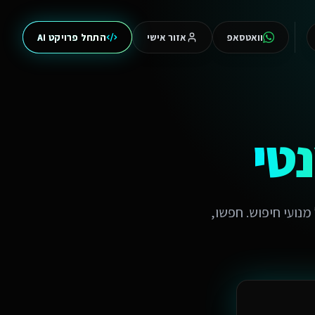
וואטסאפ
אזור אישי
התחל פרויקט AI
טי
קה על ידי מודלי שפה (LLMs) ובוטים של מנועי חיפוש. חפשו,