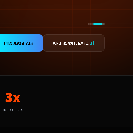
טכנולוגיית AI ואוטומציה עבור יועצי בטיחות אש בבני ברק
ידום בגוגל AI — שירות קידום בגוגל AI מתקדם
ידום ב-ChatGPT — שירות קידום ב-ChatGPT מתקדם
תאמת אתרים ו-SaaS למנועי חיפוש — שירות התאמת אתרים ו-SaaS למנועי חיפוש מתקדם
תונים ומספרים
3 מהירות פיתוח
99.9 זמינות
בדיקת חשיפה ב-AI
קבל הצעת מחיר
24/ תמיכה
אלות נפוצות על
אפיון אפליקציות
אם יש עלויות נוספות מעבר לפיתוח?
עלות כוללת את הפיתוח, העלייה לאוויר וההדרכה. בנוסף יש עלות חודשית של אחסון ותחזוקה (החל מ-250₪/חודש) הכוללת גיבויים, עדכוני אבטחה ותמיכה טכנית. עבור שירותים דיגיטליים ליו
תי כדאי להתחיל את הפרויקט?
כי טוב - עכשיו. לקוחות באזור המרכז מצפים לחווית משתמש ברמת הייטק כל חודש בלי נו
3x
אם יש לכם ניסיון עם שירותים דיגיטליים ליועצי בטיחות אש בבני ברק?
ן, אנו עובדים עם עסקים בבני ברק ומכירים את השוק המקומי. בני ברק נחשבת לשוק אינטנסיבית מבחינת אפיון אפליקציות. עם מדד אימוץ דיגיטלי של 85% באזור, יש כאן פוטנציאל לעסקים שמשלבים טכנולוגיה חדשנית. הטרנד ה
ה האתגר הדיגיטלי המרכזי של שירותים דיגיטליים ליועצי בטיחות אש בבני ברק?
מהירות פיתוח
אתגר המרכזי בבני ברק הוא "התאמה תרבותית ושיווקית". אפיון אפליקציות בב
יך מתבצע קידום האתר בגוגל (SEO)?
 אתר שאנו בונים מותאם ל-SEO ולמנועי AI כמו ChatGPT ו-Gemini. עבור שירותים דיגיטליים ליועצי בטיחות אש בבני ברק אנו מיישמים: מבנה URL סמנטי, Schema markup מותאם, תוכן ייחודי לכל עמוד, ואופטימיזציה טכנית מתקדמת שמבטיחה דירוג גבוה.