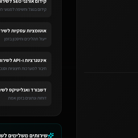
קידום אורגני SEO
ל
שירות
קידום בגוגל וחשיפה למנועי חי
אוטומציות עסקיות
ל
שירו
ייעול תהליכים וחיסכון בזמן
אינטגרציות ו-API
ל
שירות
חיבור למערכות חיצוניות וסנכר
דשבורד ואנליטיקס
ל
שיר
דוחות ונתונים בזמן אמת
שירותים משלימים ל
שי