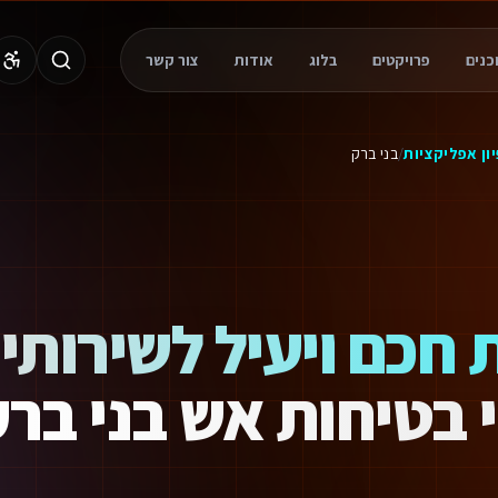
WhatsAp. תמיכה מלאה ופיתוח מהיר פי 3.
פרויקטים
בלוג
אודות
צור קשר
טליים ליועצי בטיחות אש בבני ברק. המערכות שלנו תוכננו במיוחד למנוע טעויו
ון אפליקציות
/
בני ברק
 חכם ויעיל לשירותי
י בטיחות אש בני בר