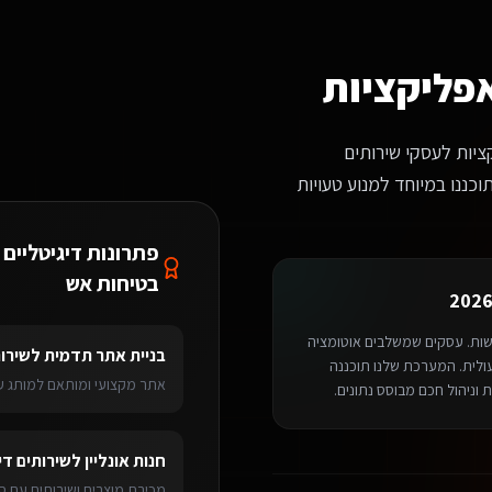
?
ראות לכם דוגמאות רלוונטיות לשירותים דיגיטליים ליועצי בטיחות אש בבני ברק.
אפליקציות
ציות לעסקי שירותים
וכננו במיוחד למנוע טעויות
פתרונות דיגיטליים 
בטיחות אש
דשות. עסקים שמשלבים אוטומציה
בניית אתר תדמית
ל
שירות
 על עלייה של 40% ביעילות התפעולית. המערכת שלנו תוכננה
אתר מקצועי ומותאם למותג עם
 וניהול חכם מבוסס נתונים.
ירותים דיגיטליים ליועצי בטיחות אש
בבני ברק
מערכת ניהול SaaS
לשירותים דיג
חנות אונליין
ל
שירותים די
ליקציות
> בני ברק
מכירת מוצרים ושירותים עם ס