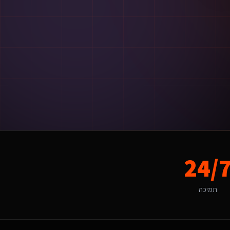
48 שעות מאישור ההצעה.
24/
תמיכה
מיים. האתגר של "התאמה תרבותית ושיווקית" הופך ליתרון כשמשלבים פתרון מות