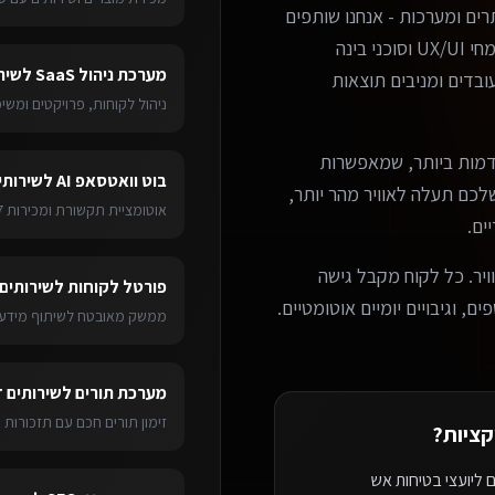
ים ומערכות - אנחנו שותפים
עסקיים אמיתיים. הצוות שלנו כולל מפתחים מנוסים, מומחי UX/UI וסוכני בינה
מערכת ניהול SaaS
ל
שיר
בדים ומניבים תוצאות
ניהול לקוחות, פרויקטים ומש
מות ביותר, שמאפשרות
בוט וואטסאפ AI
ל
שירותי
ערכת שלכם תעלה לאוויר מהר יותר,
אוטומציית תקשורת ומכירות 24/7
ים.
ויר. כל לקוח מקבל גישה
פורטל לקוחות
ל
שירותים 
ם, וגיבויים יומיים אוטומטיים.
ממשק מאובטח לשיתוף מידע 
מערכת תורים
ל
שירותים ד
זימון תורים חכם עם תזכורות 
קציות
?
 ליועצי בטיחות אש