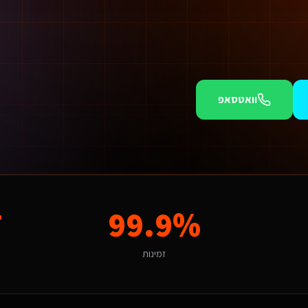
וואטסאפ
עצי בטיחות אש בבני ברק אנו מציעים חבילות מותאמות.
כחות דיגיטלית מקצועית הוא חודש של לקוחות שהולכים למתחרים. אנו יכולים להתחיל תוך 
7
99.9%
מקומי של "פתרונות מותאמים למגזר" מהווה הזדמנות לשירותים דיגיטליים ליועצי בטיחות אש שאפיון אפליקציות. הניסיון שלנו באזור מאפשר לנו להתאים את הפתרון לאופי המקומי ולקהל היעד הספציפי.
זמינות
ני ברק דורש הבנה של השוק הצפוף ומסחרי והתאמה לקהל דתי-חרדי ועסקים מקו